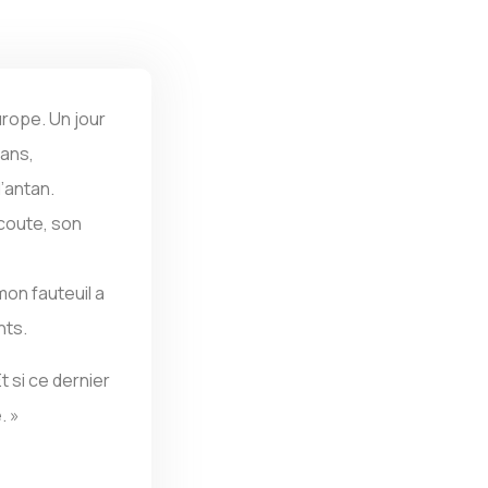
urope. Un jour
 ans,
d’antan.
écoute, son
mon fauteuil a
nts.
t si ce dernier
. »