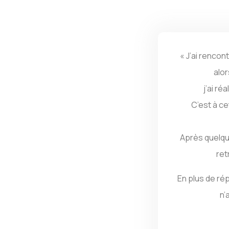
« J’ai rencon
alor
j’ai ré
C’est à ce
Après quelque
ret
En plus de rép
n’